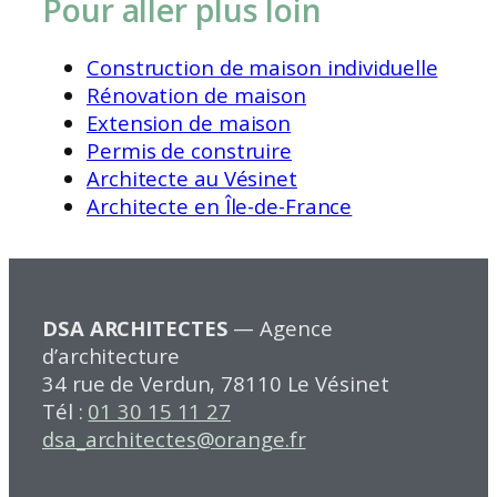
Pour aller plus loin
Construction de maison individuelle
Rénovation de maison
Extension de maison
Permis de construire
Architecte au Vésinet
Architecte en Île-de-France
DSA ARCHITECTES
— Agence
d’architecture
34 rue de Verdun, 78110 Le Vésinet
Tél :
01 30 15 11 27
dsa_architectes@orange.fr