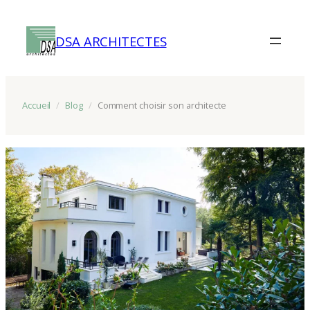
Aller
au
DSA ARCHITECTES
contenu
Accueil
/
Blog
/
Comment choisir son architecte