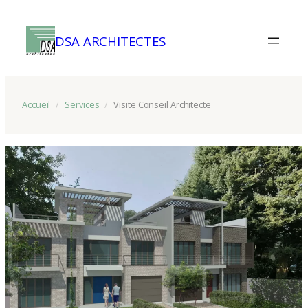
Aller
au
DSA ARCHITECTES
contenu
Accueil
/
Services
/
Visite Conseil Architecte