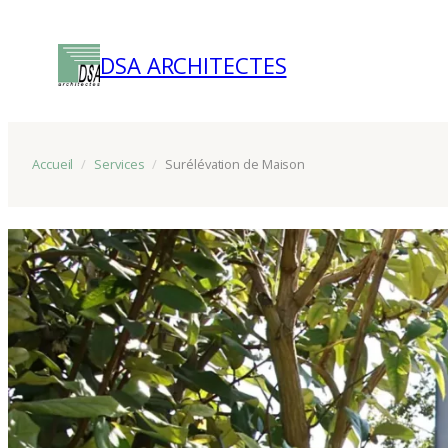
Aller
au
DSA ARCHITECTES
contenu
Accueil
/
Services
/
Surélévation de Maison